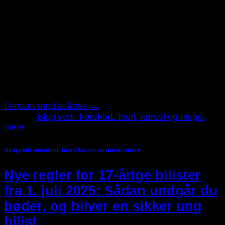
dec
Stressfri teori: De bedste apps, øvelser og teknikker til
at bestå teoriprøven Teoriprøven er for mange den
største mentale hurdle i kørekortforløbet. Ikke fordi
teorien er umulig, men fordi presset, nervøsiteten og
mængden af stof kan føles overvældende. Heldigvis
findes der masser af smarte værktøjer, øvelser og
teknikker, der kan hjælpe dig med at lære […]
Fortsæt med at læse
→
Udgivet
Blog vedr. kørekort, teori, kørsel og meget
mere
Blog vedr. kørekort, teori, kørsel og meget mere
Nye regler for 17-årige bilister
fra 1. juli 2025: Sådan undgår du
bøder, og bliver en sikker ung
bilist