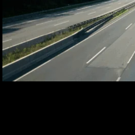
06
nov
Tips til kørsel på motorvej for ny bilist Første gang på
motorvejen? Sådan bliver det en tryg oplevelse At
køre på motorvej for første gang kan være en stor
udfordring for nye bilister. Høj fart, mange biler og
hurtige beslutninger kan skabe nervøsitet, men med