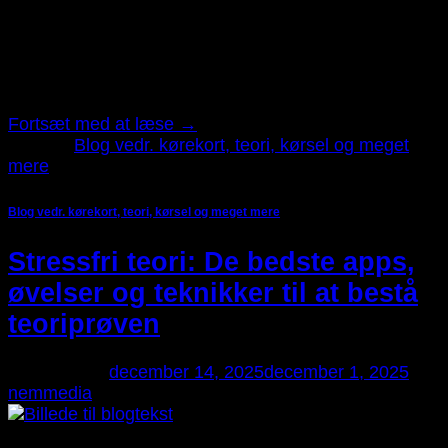
vigtigste dele af hele forløbet. For mange kan teorien
virke tung eller svær at overskue, især hvis man ikke
tidligere har haft meget med trafikregler at gøre. I
virkeligheden er teoriundervisningen fundamentet for
at blive en sikker og tryg bilist, […]
Fortsæt med at læse
→
Udgivet
Blog vedr. kørekort, teori, kørsel og meget
mere
Blog vedr. kørekort, teori, kørsel og meget mere
Stressfri teori: De bedste apps,
øvelser og teknikker til at bestå
teoriprøven
Udgivet den
december 14, 2025
december 1, 2025
af
nemmedia
14