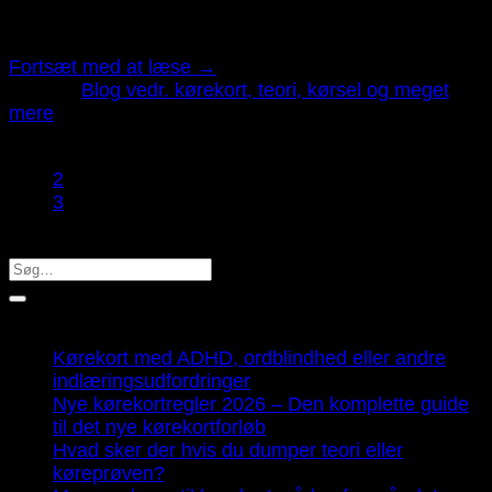
den rette forberedelse bliver oplevelsen både tryg og
overskuelig. Her […]
Fortsæt med at læse
→
Udgivet
Blog vedr. kørekort, teori, kørsel og meget
mere
1
2
3
Seneste indlæg
Kørekort med ADHD, ordblindhed eller andre
indlæringsudfordringer
Nye kørekortregler 2026 – Den komplette guide
til det nye kørekortforløb
Hvad sker der hvis du dumper teori eller
køreprøven?