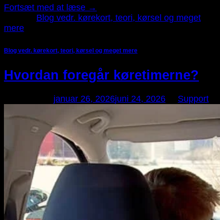
Fortsæt med at læse
→
Udgivet
Blog vedr. kørekort, teori, kørsel og meget
mere
Blog vedr. kørekort, teori, kørsel og meget mere
Hvordan foregår køretimerne?
Udgivet den
januar 26, 2026
juni 24, 2026
af
Support