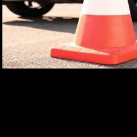
19
feb
Når du starter på kørekort, er manøvrebanen en af de
første praktiske oplevelser bag rattet. For mange
elever er det også første gang nogensinde, de selv får
lov til at køre en bil. Hos Færdselskøreskole fungerer
manøvrebanen som en tryg og vigtig introduktion til
bilkørsel, hvor du lærer de helt grundlæggende
færdigheder, før du skal […]