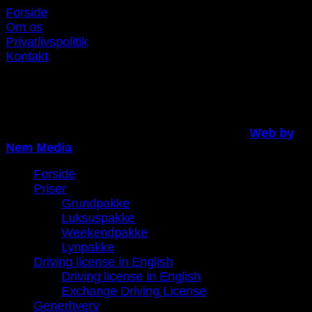
Forside
Om os
Privatlivspolitik
Kontakt
Du finder os lige her i Rødovre Centrum
Copyright 2026 ©
Færdselskøreskole.dk |
Web by
Nem Media
Forside
Priser
Grundpakke
Luksuspakke
Weekendpakke
Lynpakke
Driving license in English
Driving license in English
Exchange Driving License
Generhverv