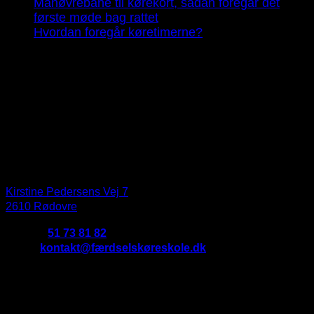
Manøvrebane til kørekort, sådan foregår det
første møde bag rattet
Hvordan foregår køretimerne?
Seneste kommentarer
Praktisk information
Færdsels Køreskole
Kirstine Pedersens Vej 7
2610 Rødovre
Telefon:
51 73 81 82
Email:
kontakt@færdselskøreskole.dk
CVR:
38000322