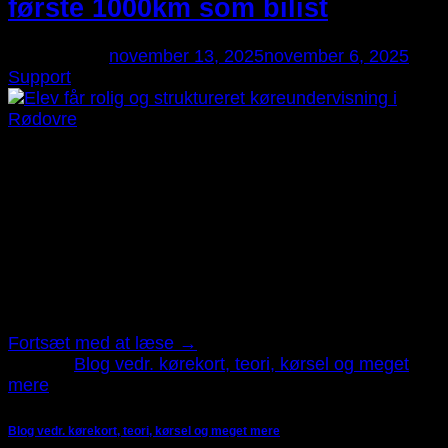
første 1000km som bilist
Udgivet den
november 13, 2025
november 6, 2025
af
Support
13
nov
Efter du har fået kørekortet – de første 1000 km som
bilist At få kørekort er en stor milepæl, men det er
først, når du begynder at køre på egen hånd, at den
virkelige læring starter. De første 1000 kilometer som
ny bilist er afgørende for at opbygge erfaring, tryghed
og selvtillid. Her deler Færdselskøreskole […]
Fortsæt med at læse
→
Udgivet
Blog vedr. kørekort, teori, kørsel og meget
mere
Blog vedr. kørekort, teori, kørsel og meget mere