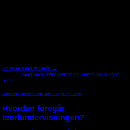
26
jan
Hvordan foregår køretimerne? Køretimerne er den del
af kørekortforløbet, som mange ser mest frem til, men
også den del, der kan skabe flest spørgsmål og en
smule nervøsitet. Hvordan starter man, hvad
forventes der af én, og hvornår er man klar til at køre
selvstændigt i trafikken. Hos Færdselskøreskole er
køretimerne opbygget, så du bliver […]
Fortsæt med at læse
→
Udgivet
Blog vedr. kørekort, teori, kørsel og meget
mere
Blog vedr. kørekort, teori, kørsel og meget mere
Hvordan foregår
teoriundervisningen?