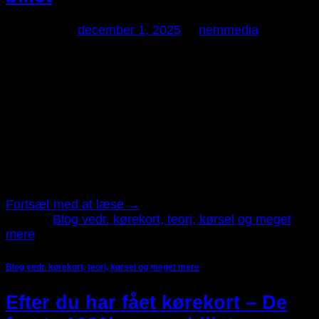
Udgivet den
december 1, 2025
af
nemmedia
01
dec
Fra 1. juli 2025 ændrer reglerne for 17-årige bilister i
Danmark sig markant. Du får større frihed til at køre
alene i dagtimerne, men der er stadig tydelige krav til,
hvornår du må køre uden en voksen – og hvornår du
skal have en ledsager med i bilen. Her guider vi dig
igennem de nye […]
Fortsæt med at læse
→
Udgivet
Blog vedr. kørekort, teori, kørsel og meget
mere
Blog vedr. kørekort, teori, kørsel og meget mere
Efter du har fået kørekort – De