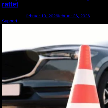
rattet
Udgivet den
februar 19, 2026
februar 26, 2026
af
Support