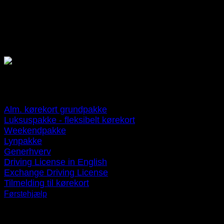
Åbningtider
Telefonen er åben 24/7
Betalin
gsmuligheder
Kørekortpakker
Alm. kørekort grundpakke
Luksuspakke - fleksibelt kørekort
Weekendpakke
Lynpakke
Generhverv
Driving License in English
Exchange Driving License
Tilmelding til kørekort
Førstehjælp
Navigation