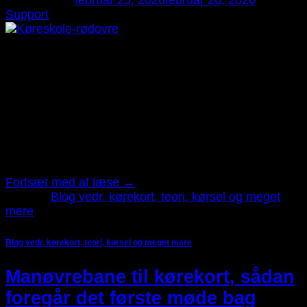
Support
25
feb
At tage kørekort er en stor oplevelse, men også noget
der kan skabe nervøsitet hos mange elever. Især
tanken om at dumpe teoriprøven eller køreprøven
fylder meget for mange, inden de går op. Det er dog
vigtigt at vide, at det er langt mere normalt, end man
tror. En dumpet prøve betyder ikke, at du […]
Fortsæt med at læse
→
Udgivet
Blog vedr. kørekort, teori, kørsel og meget
mere
Blog vedr. kørekort, teori, kørsel og meget mere
Manøvrebane til kørekort, sådan
foregår det første møde bag