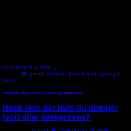
jul
Opdateret juli 2026 Fra den 1. juli 2026 er den danske
køreuddannelse blevet moderniseret. Det betyder, at
nye elever skal gennemføre et modulopbygget
kørekortforløb, hvor teori og praktisk kørsel i højere
grad hænger sammen, og hvor elevens udvikling
dokumenteres løbende. De nye kørekortregler ændrer
ikke det grundlæggende mål: Du skal fortsat lære at
køre sikkert, […]
Fortsæt med at læse
→
Udgivet
Blog vedr. kørekort, teori, kørsel og meget
mere
Blog vedr. kørekort, teori, kørsel og meget mere
Hvad sker der hvis du dumper
teori eller køreprøven?
Udgivet den
februar 25, 2026
februar 26, 2026
af