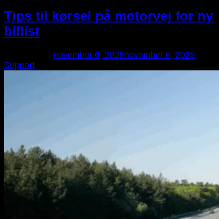
Tips til kørsel på motorvej for ny
billist
Udgivet den
november 6, 2025
november 6, 2025
af
Support