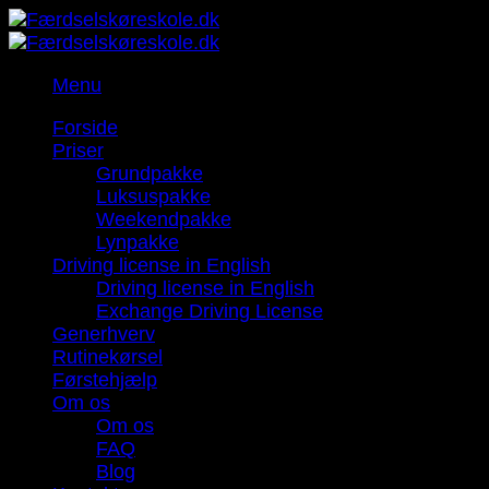
Fortsæt
til
indhold
Menu
Forside
Priser
Grundpakke
Luksuspakke
Weekendpakke
Lynpakke
Driving license in English
Driving license in English
Exchange Driving License
Generhverv
Rutinekørsel
Førstehjælp
Om os
Om os
FAQ
Blog