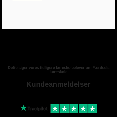
Dette siger vores tidligere køreskoleelever om Færdsels
køreskole
Kundeanmeldelser