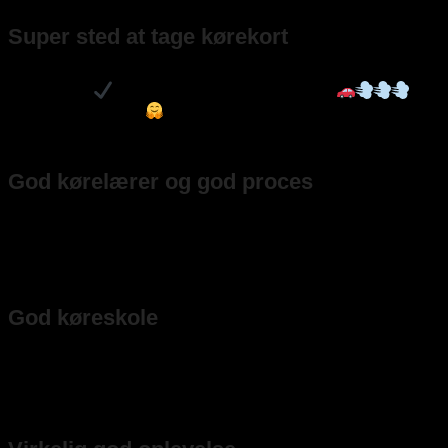
– Cecilie Hyttel langholm
Super sted at tage kørekort
Super sted at tage kørekort , alt kørte efter planen , teori / praktisk i
første forsøg
, og prisen var også rigtig fornuftig
tak
til Færdsel trafikskole
– Johnny Andreasen
God kørelærer og god proces
Ahmed er en super god kørelærer, der er god til at vejlede og give
gode instrukser. Han hjælper på en hensynsfuld måde, hvis man har
problemer og er let at snakke med.
– Noah Faber
God køreskole
God køreskole, kan virkelig anbefales! God teori undervisning og
god kørelære. Bestod både teori og køreprøve første gang, så en
kæmpe anbefaling herfra.
– Rebecca Hellum