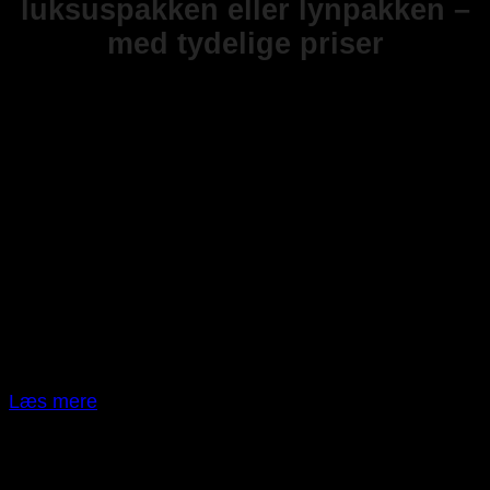
luksuspakken eller lynpakken –
med tydelige priser
Kom trygt og effektivt igennem forløbet og få dit
kørekort B i hånden med en af vores kørekort pakker.
Deltag til en gratis introtime uanset hvilken pakke du
overvejer.
ALM. GRUNDPAKKE
13.495,-
30 teorilektioner
17 lektioner på vej
Manøvrebane 3 lektioner
Glatbane 4 lektioner
Modulplan
Læs mere
Weekendpakke
0,- tillæg
Teoriundervisningen i weekenderne på forudbestemte