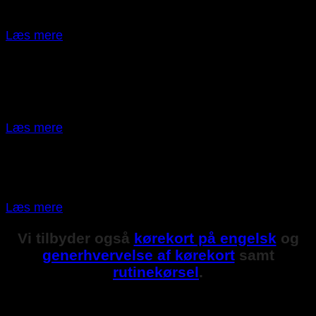
datoer.
Læs mere
Luksuspakke
+2495,- tillæg
Kørsel tilpasset din kalender før/efter skole/arbejde i
hverdage
Læs mere
Combi pakke
0,- tillæg
Køretimer i både automatgear og manuelt gear.
Læs mere
Vi tilbyder også
kørekort på engelsk
og
generhvervelse af kørekort
samt
rutinekørsel
.