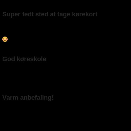
– Mimi Dingo
Super fedt sted at tage kørekort
Jeg havde Ahmed som teorilærer og Mikail som kørelærer. Begge
var ekstremt venlige, tålmodige og rare at være i selskab med.
Jeg bestod begge mine prøver i første hug— kunne klart anbefales.
– T K. H orchidax
God køreskole
Denne køreskole har været meget god. Lokalet er nyt og fint, og
selve undervisningen er god. Prisen har også været god, og der har
ikke været nogle problemer med skolen undervejs i forløbet.
– Kaspo
Varm anbefaling!
Jeg har virkelig være glad for mit forløb hos færdels køreskolen. Min
kørelærer var dygtig og tålmodig og undervisningen var effektiv. Jeg
kan varmt anbefale køreskolen!
– Cecilie Hyttel langholm