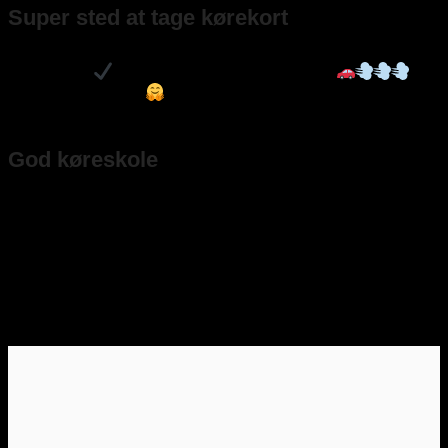
Super sted at tage kørekort
Super sted at tage kørekort , alt kørte efter planen , teori / praktisk i
første forsøg
, og prisen var også rigtig fornuftig
tak
til Færdsel trafikskole
– Johnny Andreasen
God køreskole
God køreskole, kan virkelig anbefales! God teori undervisning og
god kørelære. Bestod både teori og køreprøve første gang, så en
kæmpe anbefaling herfra.
– Rebecca Hellum