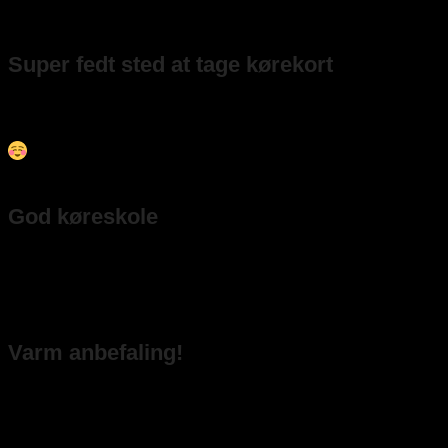
hurtige sikre. Jeg kan varmt anbefale det.
– Mimi Dingo
Super fedt sted at tage kørekort
Jeg havde Ahmed som teorilærer og Mikail som kørelærer. Begge
var ekstremt venlige, tålmodige og rare at være i selskab med.
Jeg bestod begge mine prøver i første hug— kunne klart anbefales.
– T K. H orchidax
God køreskole
Denne køreskole har været meget god. Lokalet er nyt og fint, og
selve undervisningen er god. Prisen har også været god, og der har
ikke været nogle problemer med skolen undervejs i forløbet
– Kaspo
Varm anbefaling!
Jeg har virkelig være glad for mit forløb hos færdels køreskolen. Min
kørelærer var dygtig og tålmodig og undervisningen var effektiv. Jeg
kan varmt anbefale køreskolen!