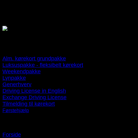
Telefonen er åben 24/7
Betalin
gsmuligheder
Kørekortpakker
Alm. kørekort grundpakke
Luksuspakke - fleksibelt kørekort
Weekendpakke
Lynpakke
Generhverv
Driving License in English
Exchange Driving License
Tilmelding til kørekort
Førstehjælp
Navigation
Forside