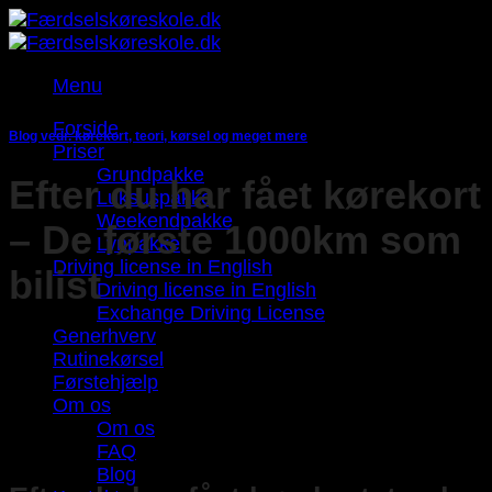
Fortsæt
til
indhold
Menu
Forside
Blog vedr. kørekort, teori, kørsel og meget mere
Priser
Grundpakke
Efter du har fået kørekort
Luksuspakke
Weekendpakke
– De første 1000km som
Lynpakke
Driving license in English
bilist
Driving license in English
Exchange Driving License
Generhverv
Rutinekørsel
Førstehjælp
Om os
Om os
FAQ
Blog