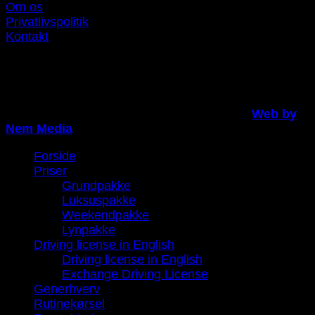
Om os
Privatlivspolitik
Kontakt
Du finder os lige her i Rødovre Centrum
Copyright 2026 ©
Færdselskøreskole.dk |
Web by
Nem Media
Forside
Priser
Grundpakke
Luksuspakke
Weekendpakke
Lynpakke
Driving license in English
Driving license in English
Exchange Driving License
Generhverv
Rutinekørsel