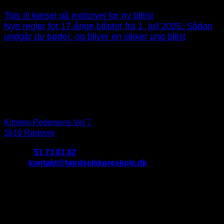
Tips til kørsel på motorvej for ny billist
Nye regler for 17-årige bilister fra 1. juli 2025: Sådan
undgår du bøder, og bliver en sikker ung bilist
Praktisk information
Færdsels Køreskole
Kirstine Pedersens Vej 7
2610 Rødovre
Telefon:
51 73 81 82
Email:
kontakt@færdselskøreskole.dk
CVR:
38000322
Åbningtider