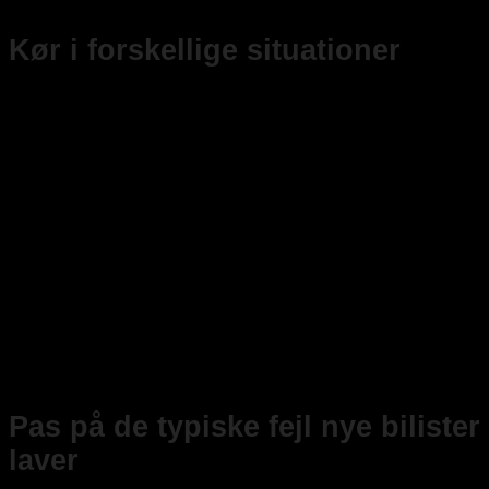
Kør i forskellige situationer
En god måde at blive en mere sikker og erfaren bilist
på er at øve sig i mange forskellige trafikale
situationer. Kør i både dag- og aftentimer, i regnvejr
og i solskin, og prøv forskellige typer veje. Jo mere
variation du får i din kørsel, jo hurtigere opbygger du
rutine.
Kør i myldretiden for at øve dig i tæt trafik
Tag en tur på motorvejen for at vænne dig til
højere hastigheder
Øv parkering i forskellige typer parkeringsbåse
Kør på landevej og lær at vurdere afstande og
overhalinger
Pas på de typiske fejl nye bilister
laver