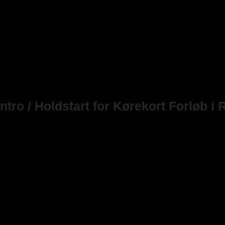
Intro / Holdstart for Kørekort Forløb i
Her finder du de planlagte hold. Vi opretter løbende nye hold