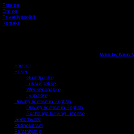
Forside
Om os
Privatlivspolitik
Kontakt
Du finder os lige her i Rødovre Centrum
Copyright 2026 ©
Færdselskøreskole.dk |
Web by Nem M
Forside
Priser
Grundpakke
Luksuspakke
Weekendpakke
Lynpakke
Driving license in English
Driving license in English
Exchange Driving License
Generhverv
Rutinekørsel
Førstehjælp