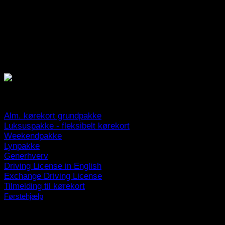
Åbningtider
Telefonen er åben 24/7
Betalin
gsmuligheder
Kørekortpakker
Alm. kørekort grundpakke
Luksuspakke - fleksibelt kørekort
Weekendpakke
Lynpakke
Generhverv
Driving License in English
Exchange Driving License
Tilmelding til kørekort
Førstehjælp
Navigation