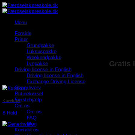
Fortsæt
til
indhold
Menu
Forside
Priser
Grundpakke
Luksuspakke
Weekendpakke
Gratis 
Lynpakke
Driving license in English
Driving license in English
Exchange Driving License
Generhverv
Rutinekørsel
Førstehjælp
Kørekort
Om os
Om os
8 Hold
FAQ
Blog
Kontakt os