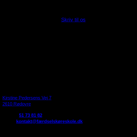
Hvis du har spørgsmål eller ønsker mere information, så er d
Ring nu: +45 51 73 81 82
Skriv til os
Praktisk information
Færdsels Køreskole
Kirstine Pedersens Vej 7
2610 Rødovre
Telefon:
51 73 81 82
Email:
kontakt@færdselskøreskole.dk
CVR:
38000322